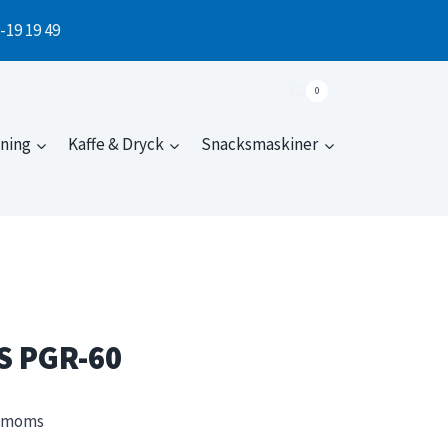
1-19 19 49
0
dning
Kaffe & Dryck
Snacksmaskiner
S PGR-60
. moms