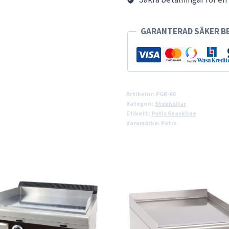
GARANTERAD SÄKER B
Artikelnr:
PGR-60
Kategori:
Stekhällar
Etikett:
Potis Snackline
Varumärke:
Potis