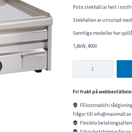
ursprungliga
nuv
Potis stekhäll är helt i rostf
priset
pris
Stekhällen är utrustad med
var:
är:
21430 kr.
1500
Samtliga modeller har spill
7,8kW, 400V
Stekhäll
POTIS
PGR-
60
Fri frakt på webbeställnin
mängd
Få kostnadsfri rådgivning
frågor till info@maximall.se
Flexibla betalningsaltern
Säkra betalningar för e