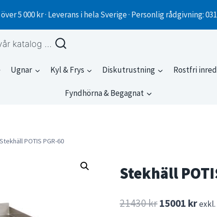
 över 5 000 kr · Leverans i hela Sverige · Personlig rådgivning: 03
vår katalog ...
Ugnar
Kyl & Frys
Diskutrustning
Rostfri inre
Fyndhörna & Begagnat
Stekhäll POTIS PGR-60
Stekhäll POTI
Det
Det
21430
kr
15001
kr
exkl