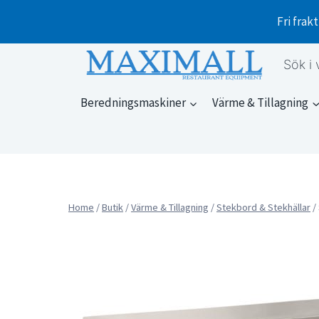
Skip
Fri frakt
to
content
Sök i 
Beredningsmaskiner
Värme & Tillagning
Home
/
Butik
/
Värme & Tillagning
/
Stekbord & Stekhällar
/