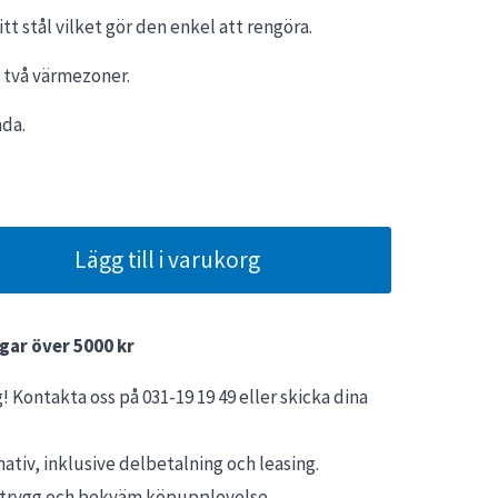
arande
ritt stål vilket gör den enkel att rengöra.
et
 två värmezoner.
1 kr.
åda.
Lägg till i varukorg
gar över 5000 kr
! Kontakta oss på 031-19 19 49 eller skicka dina
ativ, inklusive delbetalning och leasing.
n trygg och bekväm köpupplevelse.