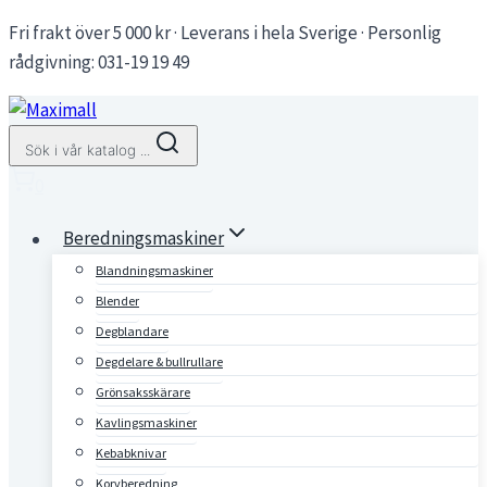
Skip
Fri frakt över 5 000 kr · Leverans i hela Sverige · Personlig
to
rådgivning: 031-19 19 49
content
Sök i vår katalog ...
0
Beredningsmaskiner
Blandningsmaskiner
Blender
Degblandare
Degdelare & bullrullare
Grönsaksskärare
Kavlingsmaskiner
Kebabknivar
Korvberedning