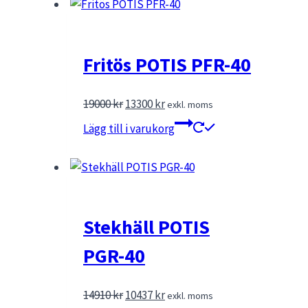
Fritös POTIS PFR-40
Det
Det
19000
kr
13300
kr
exkl. moms
ursprungliga
nuvarande
Lägg till i varukorg
priset
priset
var:
är:
19000 kr.
13300 kr.
Stekhäll POTIS
PGR-40
Det
Det
14910
kr
10437
kr
exkl. moms