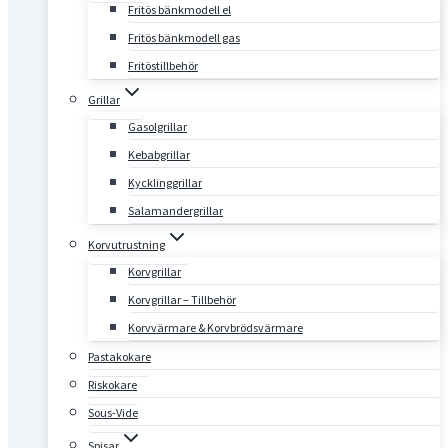
Fritös bänkmodell el
Fritös bänkmodell gas
Fritöstillbehör
Grillar
Gasolgrillar
Kebabgrillar
Kycklinggrillar
Salamandergrillar
Korvutrustning
Korvgrillar
Korvgrillar – Tillbehör
Korvvärmare & Korvbrödsvärmare
Pastakokare
Riskokare
Sous-Vide
Spisar