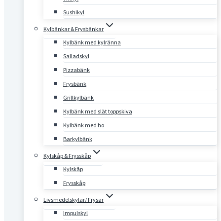
Sushikyl
Kylbänkar & Frysbänkar
Kylbänk med kylränna
Salladskyl
Pizzabänk
Frysbänk
Grillkylbänk
Kylbänk med slät toppskiva
Kylbänk med ho
Barkylbänk
Kylskåp & Frysskåp
Kylskåp
Frysskåp
Livsmedelskylar/ Frysar
Impulskyl