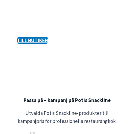
vår butik i Göteborg och ett brett sortiment
online erbjuder vi kompletta lösningar för
både små och stora kök – alltid med fokus på
kvalitet, hållbarhet och service.
TILL BUTIKEN
Passa på – kampanj på Potis Snackline
Utvalda Potis Snackline-produkter till
kampanjpris för professionella restaurangkök.