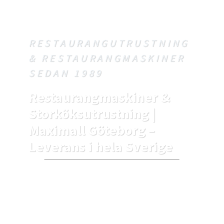
RESTAURANGUTRUSTNING
& RESTAURANGMASKINER
SEDAN 1989
Restaurangmaskiner &
Storköksutrustning |
Maximall Göteborg –
Leverans i hela Sverige
Maximall har i över 30 år
levererat
restaurangmaskiner,
storköksutrustning och
restauranginredning
till hela Sverige. Med