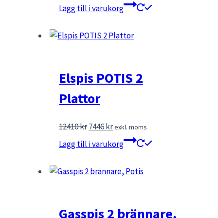
ursprungliga
nuvarande
Lägg till i varukorg
priset
priset
var:
är:
14910 kr.
10437 kr.
Elspis POTIS 2
Plattor
Det
Det
12410
kr
7446
kr
exkl. moms
ursprungliga
nuvarande
Lägg till i varukorg
priset
priset
var:
är:
12410 kr.
7446 kr.
Gasspis 2 brännare,