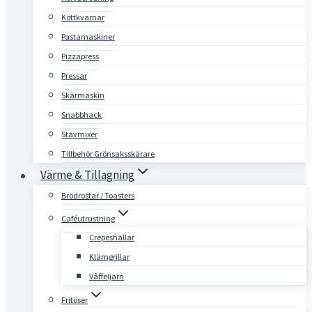
Köttkvarnar
Pastamaskiner
Pizzapress
Pressar
Skärmaskin
Snabbhack
Stavmixer
Tillbehör Grönsaksskärare
Värme & Tillagning
Brödrostar / Toasters
Caféutrustning
Crepeshällar
Klämgrillar
Våffeljärn
Fritöser