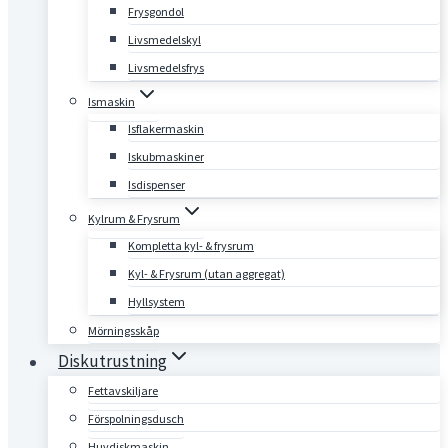
Frysgondol
Livsmedelskyl
Livsmedelsfrys
Ismaskin
Isflakermaskin
Iskubmaskiner
Isdispenser
Kylrum & Frysrum
Kompletta kyl- & frysrum
Kyl- & Frysrum (utan aggregat)
Hyllsystem
Mörningsskåp
Diskutrustning
Fettavskiljare
Förspolningsdusch
Huvdiskmaskin