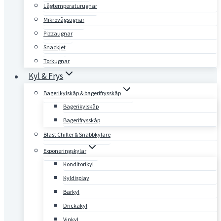
Lågtemperaturugnar
Mikrovågsugnar
Pizzaugnar
Snackjet
Torkugnar
Kyl & Frys
Bagerikylskåp & bagerifrysskåp
Bagerikylskåp
Bagerifrysskåp
Blast Chiller & Snabbkylare
Exponeringskylar
Konditorikyl
Kyldisplay
Barkyl
Drickakyl
Vinkyl