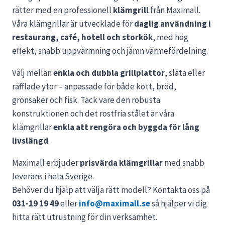
rätter med en professionell
klämgrill
från Maximall.
Våra klämgrillar är utvecklade för
daglig användning i
restaurang, café, hotell och storkök
, med hög
effekt, snabb uppvärmning och jämn värmefördelning.
Välj mellan
enkla och dubbla grillplattor
, släta eller
räfflade ytor – anpassade för både kött, bröd,
grönsaker och fisk. Tack vare den robusta
konstruktionen och det rostfria stålet är våra
klämgrillar
enkla att rengöra och byggda för lång
livslängd
.
Maximall erbjuder
prisvärda klämgrillar
med snabb
leverans i hela Sverige.
Behöver du hjälp att välja rätt modell? Kontakta oss på
031-19 19 49
eller
info@maximall.se
så hjälper vi dig
hitta rätt utrustning för din verksamhet.