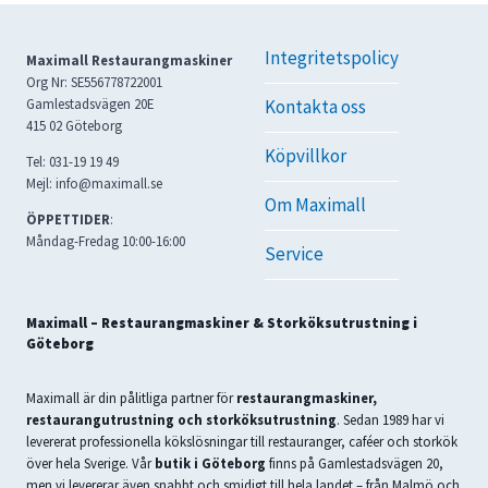
Integritetspolicy
Maximall Restaurangmaskiner
Org Nr: SE556778722001
Gamlestadsvägen 20E
Kontakta oss
415 02 Göteborg
Köpvillkor
Tel: 031-19 19 49
Mejl: info@maximall.se
Om Maximall
ÖPPETTIDER
:
Måndag-Fredag 10:00-16:00
Service
Maximall – Restaurangmaskiner & Storköksutrustning i
Göteborg
Maximall är din pålitliga partner för
restaurangmaskiner,
restaurangutrustning och storköksutrustning
. Sedan 1989 har vi
levererat professionella kökslösningar till restauranger, caféer och storkök
över hela Sverige. Vår
butik i Göteborg
finns på Gamlestadsvägen 20,
men vi levererar även snabbt och smidigt till hela landet – från Malmö och