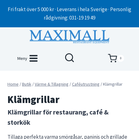
Skip
Fri frakt över 5 000 kr · Leverans i hela Sverige · Personlig
to
rådgivning: 031-19 19 49
content
Meny
0
Home
/
Butik
/
Värme & Tillagning
/
Caféutrustning
/
Klämgrillar
Klämgrillar
Klämgrillar för restaurang, café &
storkök
Tillaga perfekta varma smörgåsar, paninis och grillade