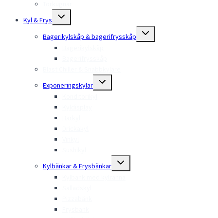
Torkugnar
Toggle
Kyl & Frys
child
menu
Toggle
Bagerikylskåp & bagerifrysskåp
child
menu
Bagerikylskåp
Bagerifrysskåp
Blast Chiller & Snabbkylare
Toggle
Exponeringskylar
child
menu
Konditorikyl
Kyldisplay
Barkyl
Drickakyl
Vinkyl
Sushikyl
Toggle
Kylbänkar & Frysbänkar
child
menu
Kylbänk med kylränna
Salladskyl
Pizzabänk
Frysbänk