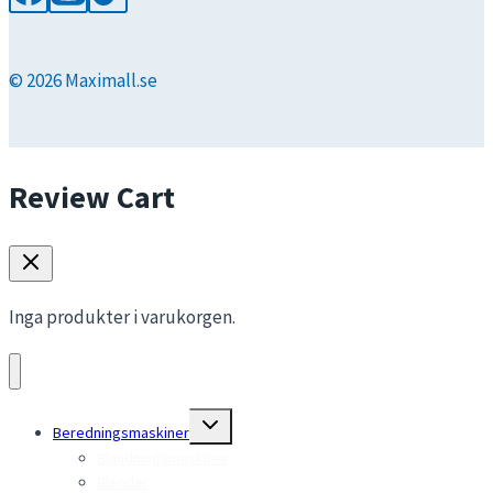
© 2026 Maximall.se
Review Cart
Inga produkter i varukorgen.
Toggle
Beredningsmaskiner
child
menu
Blandningsmaskiner
Blender