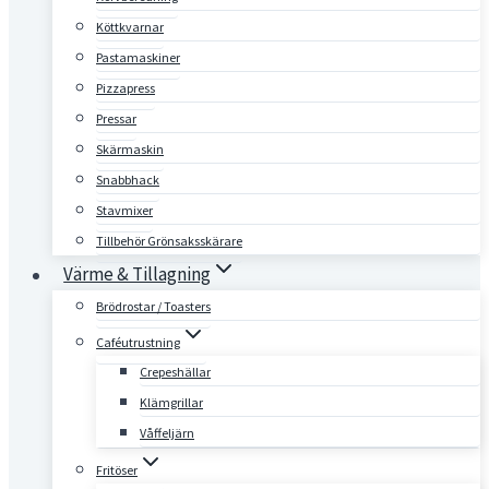
Köttkvarnar
Pastamaskiner
Pizzapress
Pressar
Skärmaskin
Snabbhack
Stavmixer
Tillbehör Grönsaksskärare
Värme & Tillagning
Brödrostar / Toasters
Caféutrustning
Crepeshällar
Klämgrillar
Våffeljärn
Fritöser