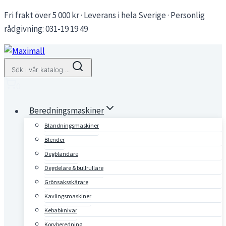
Skip
Fri frakt över 5 000 kr · Leverans i hela Sverige · Personlig
to
rådgivning: 031-19 19 49
content
Sök i vår katalog ...
0
Beredningsmaskiner
Blandningsmaskiner
Blender
Degblandare
Degdelare & bullrullare
Grönsaksskärare
Kavlingsmaskiner
Kebabknivar
Korvberedning