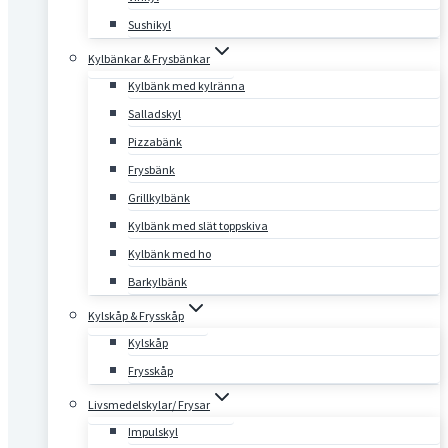
Sushikyl
Kylbänkar & Frysbänkar
Kylbänk med kylränna
Salladskyl
Pizzabänk
Frysbänk
Grillkylbänk
Kylbänk med slät toppskiva
Kylbänk med ho
Barkylbänk
Kylskåp & Frysskåp
Kylskåp
Frysskåp
Livsmedelskylar/ Frysar
Impulskyl