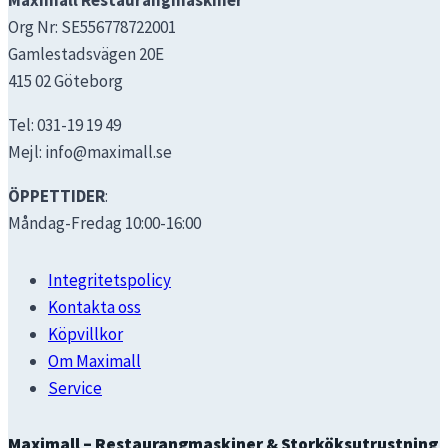
Maximall Restaurangmaskiner
Org Nr: SE556778722001
Gamlestadsvägen 20E
415 02 Göteborg
Tel: 031-19 19 49
Mejl: info@maximall.se
ÖPPETTIDER
:
Måndag-Fredag 10:00-16:00
Integritetspolicy
Kontakta oss
Köpvillkor
Om Maximall
Service
Maximall – Restaurangmaskiner & Storköksutrustning