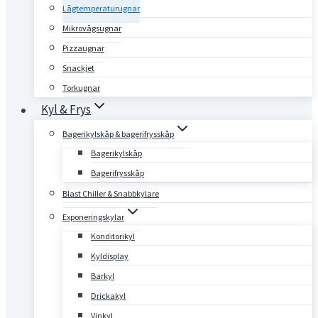
Lågtemperaturugnar
Mikrovågsugnar
Pizzaugnar
Snackjet
Torkugnar
Kyl & Frys
Bagerikylskåp & bagerifrysskåp
Bagerikylskåp
Bagerifrysskåp
Blast Chiller & Snabbkylare
Exponeringskylar
Konditorikyl
Kyldisplay
Barkyl
Drickakyl
Vinkyl