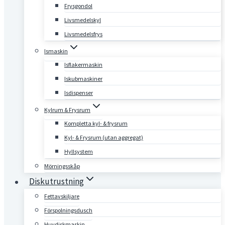
Frysgondol
Livsmedelskyl
Livsmedelsfrys
Ismaskin
Isflakermaskin
Iskubmaskiner
Isdispenser
Kylrum & Frysrum
Kompletta kyl- & frysrum
Kyl- & Frysrum (utan aggregat)
Hyllsystem
Mörningsskåp
Diskutrustning
Fettavskiljare
Förspolningsdusch
Huvdiskmaskin