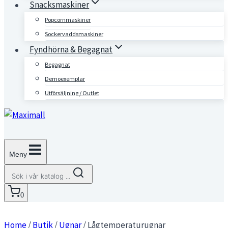
Snacksmaskiner
Popcornmaskiner
Sockervaddsmaskiner
Fyndhörna & Begagnat
Begagnat
Demoexemplar
Utförsäljning / Outlet
Meny
Sök i vår katalog ...
0
Home
/
Butik
/
Ugnar
/
Lågtemperaturugnar