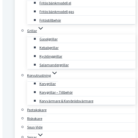
Fritös bänkmodell el
Fritös bänkmodell gas
Fritöstillbehör
Grillar
Gasolgrillar
Kebabgrillar
Kycklinggrillar
Salamandergrillar
Korvutrustning
Korvgrillar
Korvgrillar – Tillbehör
Korvvärmare & Korvbrödsvärmare
Pastakokare
Riskokare
Sous-Vide
Spisar