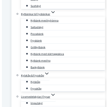
Sushikyl
Kylbänkar & Frysbänkar
Kylbänk med kylränna
Salladskyl
Pizzabänk
Frysbänk
Grillkylbänk
Kylbänk med slät toppskiva
Kylbänk med ho
Barkylbänk
Kylskåp & Frysskåp
Kylskåp
Frysskåp
Livsmedelskylar/ Frysar
Impulskyl