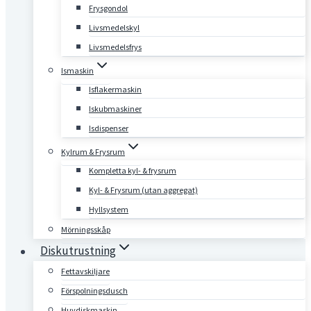
Frysgondol
Livsmedelskyl
Livsmedelsfrys
Ismaskin
Isflakermaskin
Iskubmaskiner
Isdispenser
Kylrum & Frysrum
Kompletta kyl- & frysrum
Kyl- & Frysrum (utan aggregat)
Hyllsystem
Mörningsskåp
Diskutrustning
Fettavskiljare
Förspolningsdusch
Huvdiskmaskin