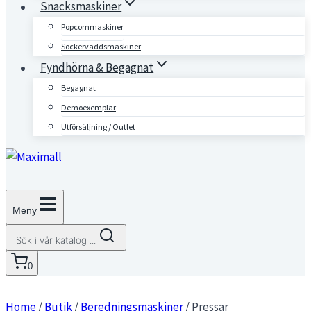
Snacksmaskiner
Popcornmaskiner
Sockervaddsmaskiner
Fyndhörna & Begagnat
Begagnat
Demoexemplar
Utförsäljning / Outlet
Meny
Sök i vår katalog ...
0
Home
/
Butik
/
Beredningsmaskiner
/
Pressar