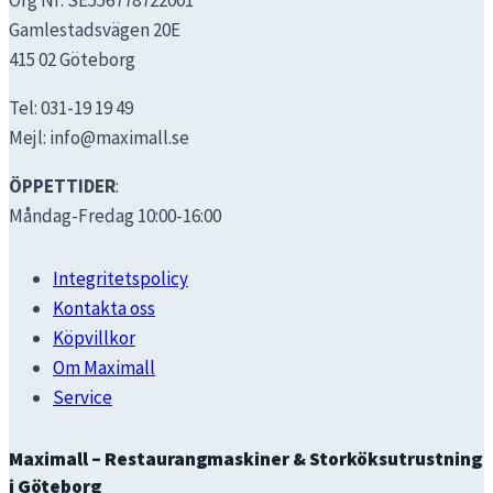
Org Nr: SE556778722001
Gamlestadsvägen 20E
415 02 Göteborg
Tel: 031-19 19 49
Mejl: info@maximall.se
ÖPPETTIDER
:
Måndag-Fredag 10:00-16:00
Integritetspolicy
Kontakta oss
Köpvillkor
Om Maximall
Service
Maximall – Restaurangmaskiner & Storköksutrustning
i Göteborg