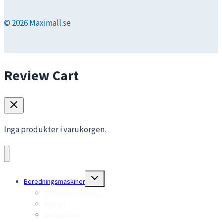
© 2026 Maximall.se
Review Cart
Inga produkter i varukorgen.
Toggle
Beredningsmaskiner
child
menu
Blandningsmaskiner
Blender
Degblandare