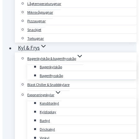
Lågtemperaturugnar
Mikrovågsugnar
Pizzaugnar
Snackjet
Torkugnar
Kyl & Frys
Bagerikylskåp & bagerifrysskåp
Bagerikylskåp
Bagerifrysskåp
Blast Chiller & Snabbkylare
Exponeringskylar
Konditorikyl
Kyldisplay
Barkyl
Drickakyl
Vinkyl