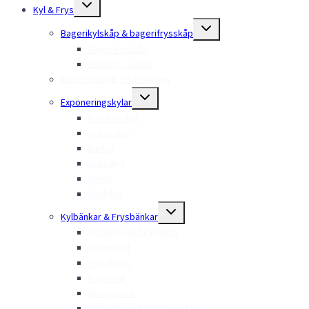
Toggle
Kyl & Frys
child
menu
Toggle
Bagerikylskåp & bagerifrysskåp
child
menu
Bagerikylskåp
Bagerifrysskåp
Blast Chiller & Snabbkylare
Toggle
Exponeringskylar
child
menu
Konditorikyl
Kyldisplay
Barkyl
Drickakyl
Vinkyl
Sushikyl
Toggle
Kylbänkar & Frysbänkar
child
menu
Kylbänk med kylränna
Salladskyl
Pizzabänk
Frysbänk
Grillkylbänk
Kylbänk med slät toppskiva