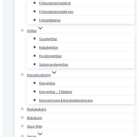
Fritös bänkmodell el
Fritös bänkmodell gas
Fritöstillbehör
Grillar
Gasolgrillar
Kebabgrillar
Kycklinggrillar
Salamandergrillar
Korvutrustning
Korvgrillar
Korvgrillar – Tillbehör
Korvvärmare & Korvbrödsvärmare
Pastakokare
Riskokare
Sous-Vide
Spisar