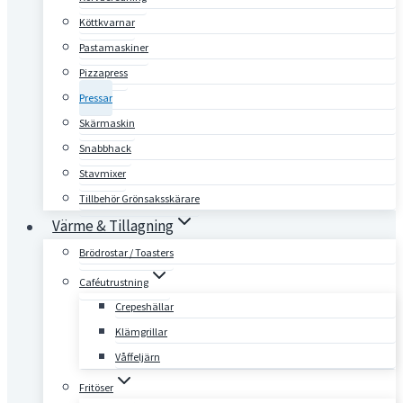
Köttkvarnar
Pastamaskiner
Pizzapress
Pressar
Skärmaskin
Snabbhack
Stavmixer
Tillbehör Grönsaksskärare
Värme & Tillagning
Brödrostar / Toasters
Caféutrustning
Crepeshällar
Klämgrillar
Våffeljärn
Fritöser