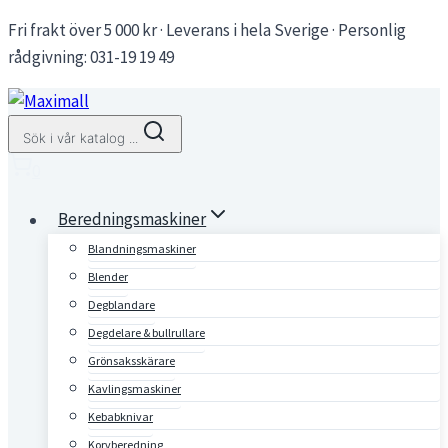
Skip
Fri frakt över 5 000 kr · Leverans i hela Sverige · Personlig
to
rådgivning: 031-19 19 49
content
Sök i vår katalog ...
0
Beredningsmaskiner
Blandningsmaskiner
Blender
Degblandare
Degdelare & bullrullare
Grönsaksskärare
Kavlingsmaskiner
Kebabknivar
Korvberedning