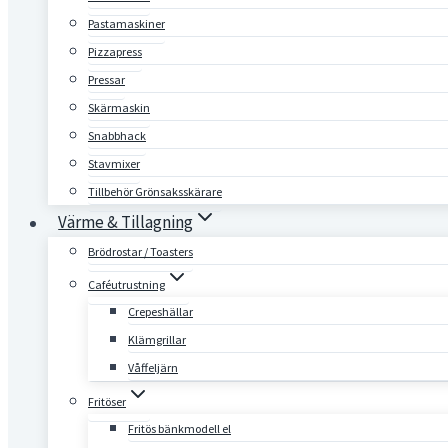
Pastamaskiner
Pizzapress
Pressar
Skärmaskin
Snabbhack
Stavmixer
Tillbehör Grönsaksskärare
Värme & Tillagning
Brödrostar / Toasters
Caféutrustning
Crepeshällar
Klämgrillar
Våffeljärn
Fritöser
Fritös bänkmodell el