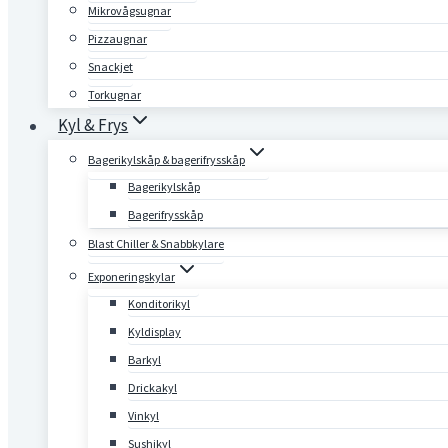
Mikrovågsugnar
Pizzaugnar
Snackjet
Torkugnar
Kyl & Frys
Bagerikylskåp & bagerifrysskåp
Bagerikylskåp
Bagerifrysskåp
Blast Chiller & Snabbkylare
Exponeringskylar
Konditorikyl
Kyldisplay
Barkyl
Drickakyl
Vinkyl
Sushikyl