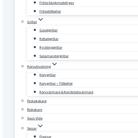
Fritös bänkmodell gas
Fritöstillbehör
Grillar
Gasolgrillar
Kebabgrillar
Kycklinggrillar
Salamandergrillar
Korvutrustning
Korvgrillar
Korvgrillar – Tillbehör
Korvvärmare & Korvbrödsvärmare
Pastakokare
Riskokare
Sous-Vide
Spisar
Elspisar