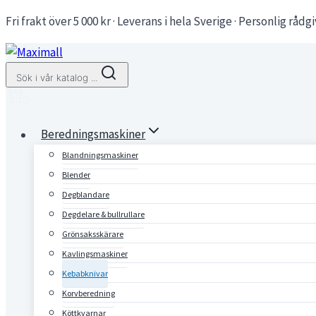
Skip
Fri frakt över 5 000 kr · Leverans i hela Sverige · Personlig rådg
to
content
Sök i vår katalog ...
0
Beredningsmaskiner
Blandningsmaskiner
Blender
Degblandare
Degdelare & bullrullare
Grönsaksskärare
Kavlingsmaskiner
Kebabknivar
Korvberedning
Köttkvarnar