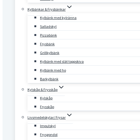
Kylbänkar & Frysbänkar
Kylbänk med kylränna
Salladskyl
Pizzabänk
Frysbänk
Grillkylbänk
Kylbänk med slät toppskiva
Kylbänk med ho
Barkylbänk
Kylskåp & Frysskåp
Kylskåp
Frysskåp
Livsmedelskylar/ Frysar
Impulskyl
Frysgondol