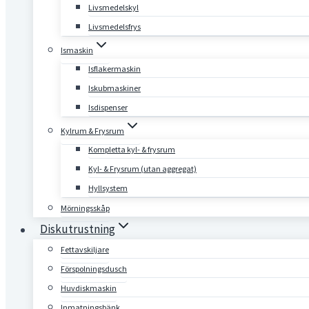
Livsmedelskyl
Livsmedelsfrys
Ismaskin
Isflakermaskin
Iskubmaskiner
Isdispenser
Kylrum & Frysrum
Kompletta kyl- & frysrum
Kyl- & Frysrum (utan aggregat)
Hyllsystem
Mörningsskåp
Diskutrustning
Fettavskiljare
Förspolningsdusch
Huvdiskmaskin
Inmatningsbänk