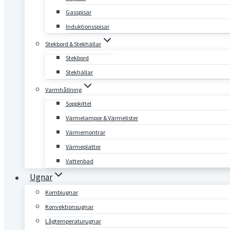
Gasspisar
Induktionsspisar
Stekbord & Stekhällar
Stekbord
Stekhällar
Varmhållning
Soppkittel
Värmelampor & Värmelister
Värmemontrar
Värmeplattor
Vattenbad
Ugnar
Kombiugnar
Konvektionsugnar
Lågtemperaturugnar