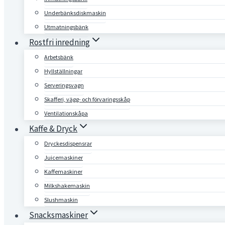
Underbänksdiskmaskin
Utmatningsbänk
Rostfri inredning
Arbetsbänk
Hyllställningar
Serveringsvagn
Skafferi, vägg- och förvaringsskåp
Ventilationskåpa
Kaffe & Dryck
Dryckesdispensrar
Juicemaskiner
Kaffemaskiner
Milkshakemaskin
Slushmaskin
Snacksmaskiner