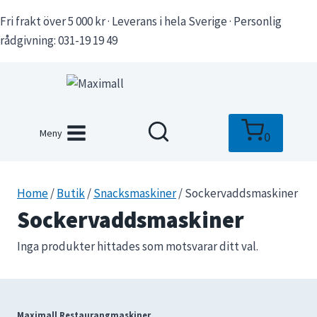
Skip
Fri frakt över 5 000 kr · Leverans i hela Sverige · Personlig
to
rådgivning: 031-19 19 49
content
Meny
0
Home
/
Butik
/
Snacksmaskiner
/
Sockervaddsmaskiner
Sockervaddsmaskiner
Inga produkter hittades som motsvarar ditt val.
Maximall Restaurangmaskiner