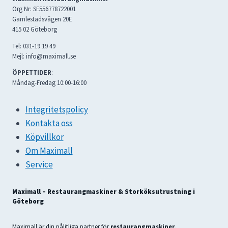
Org Nr: SE556778722001
Gamlestadsvägen 20E
415 02 Göteborg
Tel: 031-19 19 49
Mejl: info@maximall.se
ÖPPETTIDER
:
Måndag-Fredag 10:00-16:00
Integritetspolicy
Kontakta oss
Köpvillkor
Om Maximall
Service
Maximall – Restaurangmaskiner & Storköksutrustning i
Göteborg
Maximall är din pålitliga partner för
restaurangmaskiner,