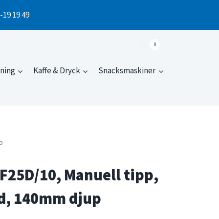
1-19 19 49
0
dning
Kaffe & Dryck
Snacksmaskiner
p
25D/10, Manuell tipp,
jd, 140mm djup