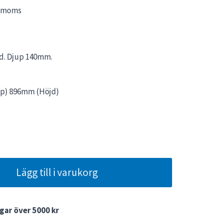
. moms
arande
et
jd. Djup 140mm.
0 kr.
p) 896mm (Höjd)
Lägg till i varukorg
gar över 5000 kr