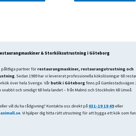
var:
är:
var:
är:
35500 kr.
28400 kr.
54900 kr.
43920 kr.
Restaurangmaskiner & Storköksutrustning i Göteborg
 pålitliga partner för
restaurangmaskiner, restaurangutrustning och
ustning
. Sedan 1989 har vi levererat professionella kökslösningar till rest
orkök över hela Sverige. Vår
butik i Göteborg
finns på Gamlestadsvägen 2
 snabbt och smidigt till hela landet – från Malmö och Stockholm till Umeå.
eller vill du ha rådgivning? Kontakta oss direkt på
031-19 19 49
eller
aximall.se
. Vi hjälper dig hitta rätt utrustning för att bygga ett kök som fu