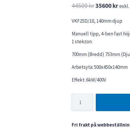
Det
Det
44500
kr
35600
kr
exkl
ursprungliga
nuv
VKF25D/10, 140mm djup
priset
pris
Manuell tipp, 4-ben fast hö
var:
är:
1 stekzon.
44500 kr.
3560
700mm (Bredd) 753mm (Dju
Arbetsyta: 500x450x140mm
Effekt: 6kW/400V
STEKBORD
VKF25D/10,
Manuell
tipp,
Fri frakt på webbeställnin
4-