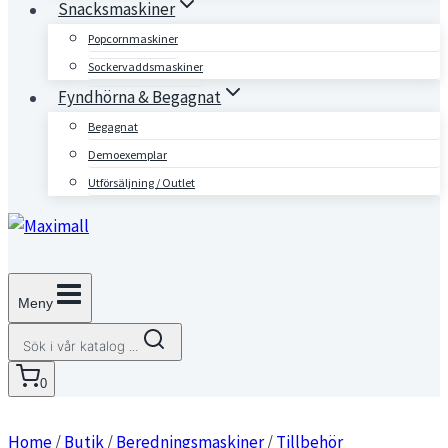
Snacksmaskiner
Popcornmaskiner
Sockervaddsmaskiner
Fyndhörna & Begagnat
Begagnat
Demoexemplar
Utförsäljning / Outlet
Meny
Sök i vår katalog ...
0
Home
/
Butik
/
Beredningsmaskiner
/
Tillbehör