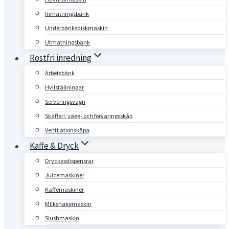
Inmatningsbänk
Underbänksdiskmaskin
Utmatningsbänk
Rostfri inredning
Arbetsbänk
Hyllställningar
Serveringsvagn
Skafferi, vägg- och förvaringsskåp
Ventilationskåpa
Kaffe & Dryck
Dryckesdispensrar
Juicemaskiner
Kaffemaskiner
Milkshakemaskin
Slushmaskin