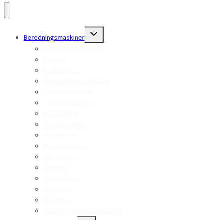
Toggle
Beredningsmaskiner
child
menu
Blandningsmaskiner
Blender
Degblandare
Degdelare & bullrullare
Grönsaksskärare
Kavlingsmaskiner
Kebabknivar
Korvberedning
Köttkvarnar
Pastamaskiner
Pizzapress
Pressar
Skärmaskin
Snabbhack
Stavmixer
Tillbehör Grönsaksskärare