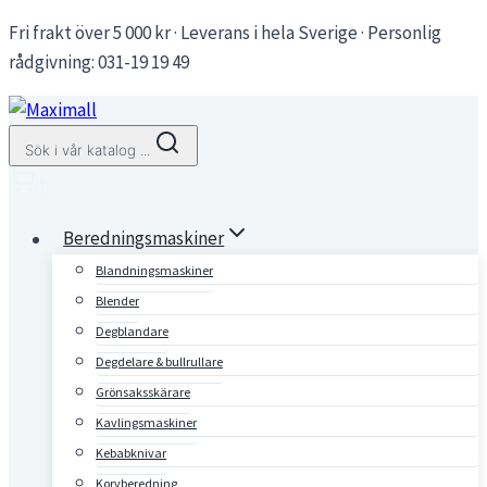
Skip
Fri frakt över 5 000 kr · Leverans i hela Sverige · Personlig
to
rådgivning: 031-19 19 49
content
Sök i vår katalog ...
0
Beredningsmaskiner
Blandningsmaskiner
Blender
Degblandare
Degdelare & bullrullare
Grönsaksskärare
Kavlingsmaskiner
Kebabknivar
Korvberedning