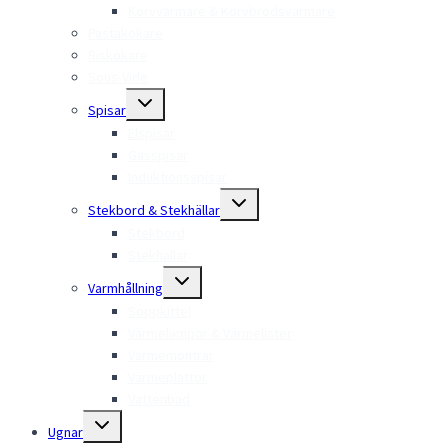
Korvvärmare & Korvbrödsvärmare
Pastakokare
Riskokare
Sous-Vide
Toggle
Spisar
child
menu
Elspisar
Gasspisar
Induktionsspisar
Toggle
Stekbord & Stekhällar
child
menu
Stekbord
Stekhällar
Toggle
Varmhållning
child
menu
Soppkittel
Värmelampor & Värmelister
Värmemontrar
Värmeplattor
Vattenbad
Toggle
Ugnar
child