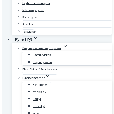
Lågtemperaturugnar
Mikrovågsugnar
Pizzaugnar
Snackjet
Torkugnar
Kyl & Frys
Bagerikylskåp & bagerifrysskåp
Bagerikylskåp
Bagerifrysskåp
Blast Chiller & Snabbkylare
Exponeringskylar
Konditorikyl
Kyldisplay
Barkyl
Drickakyl
Vinkyl