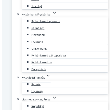
Sushikyl
Kylbänkar & Frysbänkar
Kylbänk med kylränna
Salladskyl
Pizzabänk
Frysbänk
Grillkylbänk
Kylbänk med slät toppskiva
Kylbänk med ho
Barkylbänk
Kylskåp & Frysskåp
Kylskåp
Frysskåp
Livsmedelskylar/ Frysar
Impulskyl