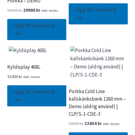
Porkka – DEMO
Lägg till i varukorg
Det
Det
50300
kr
29900
kr
exkl. moms
ursprungliga
nuvarande
priset
priset
Lägg till i varukorg
var:
är:
50300 kr.
29900 kr.
Kyldisplay 468L
31000
kr
exkl. moms
Porkka Cold Line
Lägg till i varukorg
kallskänksbänk 1260 mm –
Demo (aldrig använd) |
CLP/S-1-CDE-3
Det
Det
56090
kr
33654
kr
exkl. moms
ursprungliga
nuvarande