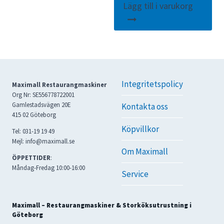
priset
priset
Lägg till i varukorg
var:
är:
56090 kr.
33654 kr.
Integritetspolicy
Maximall Restaurangmaskiner
Org Nr: SE556778722001
Gamlestadsvägen 20E
Kontakta oss
415 02 Göteborg
Köpvillkor
Tel: 031-19 19 49
Mejl: info@maximall.se
Om Maximall
ÖPPETTIDER
:
Måndag-Fredag 10:00-16:00
Service
Maximall – Restaurangmaskiner & Storköksutrustning i
Göteborg