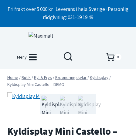
Skip
Fri frakt över 5 000 kr · Leverans i hela Sverige · Personlig
to
rådgivning: 031-19 19 49
content
Meny
0
Home
/
Butik
/
Kyl & Frys
/
Exponeringskylar
/
Kyldisplay
/
Kyldisplay Mini Castello – DEMO
Kyldisplay Mini Castello –