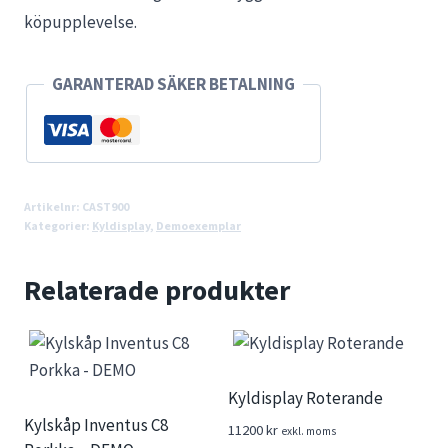
köpupplevelse.
GARANTERAD SÄKER BETALNING
Artikelnr:
CAST900
Kategorier:
Kyldisplay
,
Demoexemplar
Relaterade produkter
Kyldisplay Roterande
Kylskåp Inventus C8
11200
kr
exkl. moms