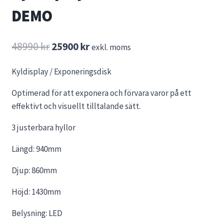
DEMO
Det
Det
48990
kr
25900
kr
exkl. moms
ursprungliga
nuvarande
Kyldisplay / Exponeringsdisk
priset
priset
Optimerad för att exponera och förvara varor på ett
var:
är:
effektivt och visuellt tilltalande sätt.
48990 kr.
25900 kr.
3 justerbara hyllor
Längd: 940mm
Djup: 860mm
Höjd: 1430mm
Belysning: LED