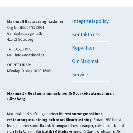
Integritetspolicy
Maximall Restaurangmaskiner
Org Nr: SE556778722001
Gamlestadsvägen 20E
Kontakta oss
415 02 Göteborg
Köpvillkor
Tel: 031-19 19 49
Mejl: info@maximall.se
Om Maximall
ÖPPETTIDER
:
Måndag-Fredag 10:00-16:00
Service
Maximall – Restaurangmaskiner & Storköksutrustning i
Göteborg
Maximall är din pålitliga partner för
restaurangmaskiner,
restaurangutrustning och storköksutrustning
. Sedan 1989 har vi
levererat professionella kökslösningar till restauranger, caféer och storkök
över hela Sverige. Vår
butik i Göteborg
finns på Gamlestadsvägen 20,