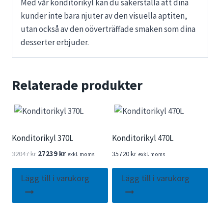
Med vår konditorikyl kan du säkerställa att dina
kunder inte bara njuter av den visuella aptiten,
utan också av den oöverträffade smaken som dina
desserter erbjuder.
Relaterade produkter
Konditorikyl 370L
Konditorikyl 470L
Det
Det
32047
kr
27239
kr
35720
kr
exkl. moms
exkl. moms
ursprungliga
nuvarande
priset
priset
Lägg till i varukorg
Lägg till i varukorg
var:
är:
32047 kr.
27239 kr.