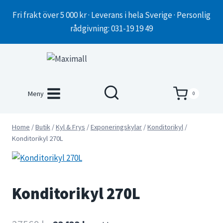
Skip
Fri frakt över 5 000 kr · Leverans i hela Sverige · Personlig
to
rådgivning: 031-19 19 49
content
Meny
0
Home
/
Butik
/
Kyl & Frys
/
Exponeringskylar
/
Konditorikyl
/
Konditorikyl 270L
Konditorikyl 270L