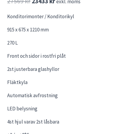
Det
Det
27569
kr
23433
kr
exkl. moms
ursprungliga
nuvarande
Konditorimonter / Konditorikyl
priset
priset
915 x 675 x 1210 mm
var:
är:
27569 kr.
23433 kr.
270 L
Front och sidor i rostfri plåt
2st justerbara glashyllor
Fläktkyla
Automatisk avfrostning
LED belysning
4st hjul varav 2st låsbara