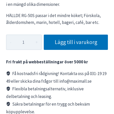
10389 kr.
9350 kr.
i en mängd olika dimensioner.
HÄLLDE RG-50S passar i det mindre köket; Förskola,
ålderdomshem, marin, hotell, bageri, café, bar etc.
Grönsaksskärare
Lägg till i varukorg
RG-
50S
Hällde
Fri frakt på webbeställningar över 5000 kr
mängd
Få kostnadsfri rådgivning! Kontakta oss på 031-19 19
49 eller skicka dina frågor till info@maximall.se
Flexibla betalningsalternativ, inklusive
delbetalning och leasing.
Säkra betalningar för en trygg och bekväm
köpupplevelse.