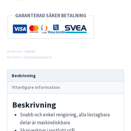
GARANTERAD SÄKER BETALNING
Artikelnr:
24680M
Kategori:
Grönsaksskärare
Beskrivning
Ytterligare information
Beskrivning
Snabb och enkel rengöring, alla löstagbara
delar är maskindiskbara
Skärverktyg i rostfritt stål