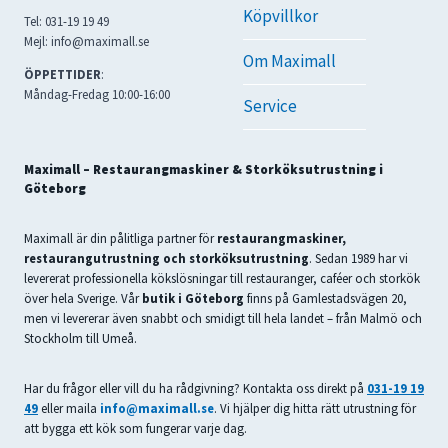
Köpvillkor
Tel: 031-19 19 49
Mejl: info@maximall.se
Om Maximall
ÖPPETTIDER
:
Måndag-Fredag 10:00-16:00
Service
Maximall – Restaurangmaskiner & Storköksutrustning i
Göteborg
Maximall är din pålitliga partner för
restaurangmaskiner,
restaurangutrustning och storköksutrustning
. Sedan 1989 har vi
levererat professionella kökslösningar till restauranger, caféer och storkök
över hela Sverige. Vår
butik i Göteborg
finns på Gamlestadsvägen 20,
men vi levererar även snabbt och smidigt till hela landet – från Malmö och
Stockholm till Umeå.
Har du frågor eller vill du ha rådgivning? Kontakta oss direkt på
031-19 19
49
eller maila
info@maximall.se
. Vi hjälper dig hitta rätt utrustning för
att bygga ett kök som fungerar varje dag.