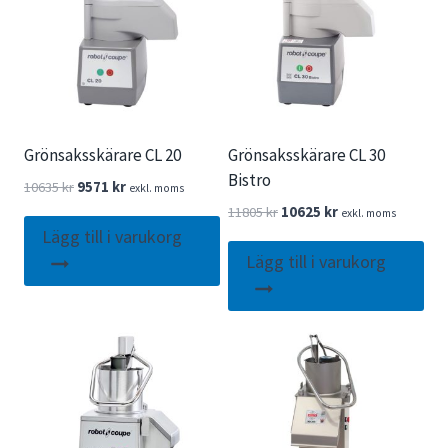
Grönsaksskärare CL 20
Grönsaksskärare CL 30
Bistro
Det
Det
10635
kr
9571
kr
exkl. moms
ursprungliga
nuvarande
Det
Det
11805
kr
10625
kr
exkl. moms
priset
priset
ursprungliga
nuvarande
Lägg till i varukorg
var:
är:
priset
priset
Lägg till i varukorg
10635 kr.
9571 kr.
var:
är:
11805 kr.
10625 kr.