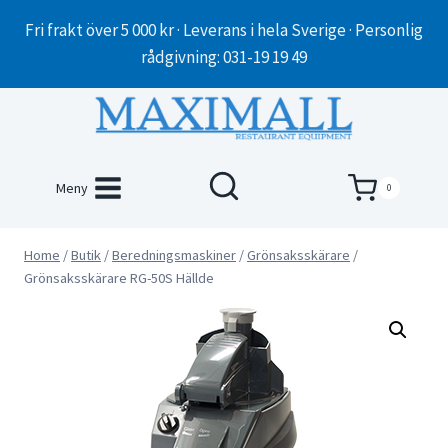
Skip
Fri frakt över 5 000 kr · Leverans i hela Sverige · Personlig
to
rådgivning: 031-19 19 49
content
Meny
0
Home
/
Butik
/
Beredningsmaskiner
/
Grönsaksskärare
/
Grönsaksskärare RG-50S Hällde