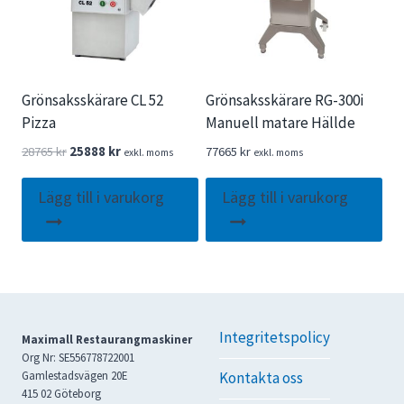
Grönsaksskärare CL 52
Grönsaksskärare RG-300i
Pizza
Manuell matare Hällde
Det
Det
28765
kr
25888
kr
77665
kr
exkl. moms
exkl. moms
ursprungliga
nuvarande
priset
priset
Lägg till i varukorg
Lägg till i varukorg
var:
är:
28765 kr.
25888 kr.
Integritetspolicy
Maximall Restaurangmaskiner
Org Nr: SE556778722001
Gamlestadsvägen 20E
Kontakta oss
415 02 Göteborg