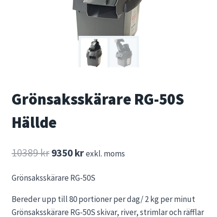
Grönsaksskärare RG-50S
Hällde
Det
Det
10389
kr
9350
kr
exkl. moms
ursprungliga
nuvarande
Grönsaksskärare RG-50S
priset
priset
Bereder upp till 80 portioner per dag/ 2 kg per minut
var:
är:
Grönsaksskärare RG-50S skivar, river, strimlar och räfflar