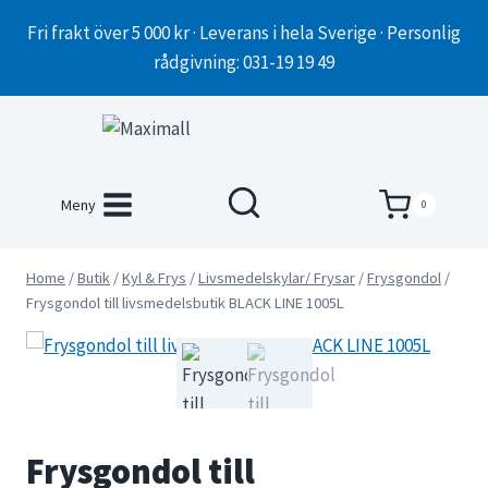
Skip
Fri frakt över 5 000 kr · Leverans i hela Sverige · Personlig
to
rådgivning: 031-19 19 49
content
Meny
0
Home
/
Butik
/
Kyl & Frys
/
Livsmedelskylar/ Frysar
/
Frysgondol
/
Frysgondol till livsmedelsbutik BLACK LINE 1005L
Frysgondol till