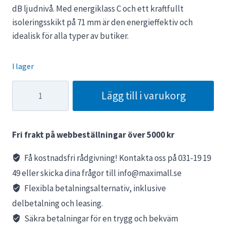
dB ljudnivå. Med energiklass C och ett kraftfullt
isoleringsskikt på 71 mm är den energieffektiv och
idealisk för alla typer av butiker.
I lager
Frysgondol
Lägg till i varukorg
till
livsmedelsbutik
BLACK
Fri frakt på webbeställningar över 5000 kr
LINE
1005L
Få kostnadsfri rådgivning! Kontakta oss på 031-19 19
mängd
49 eller skicka dina frågor till info@maximall.se
Flexibla betalningsalternativ, inklusive
delbetalning och leasing.
Säkra betalningar för en trygg och bekväm