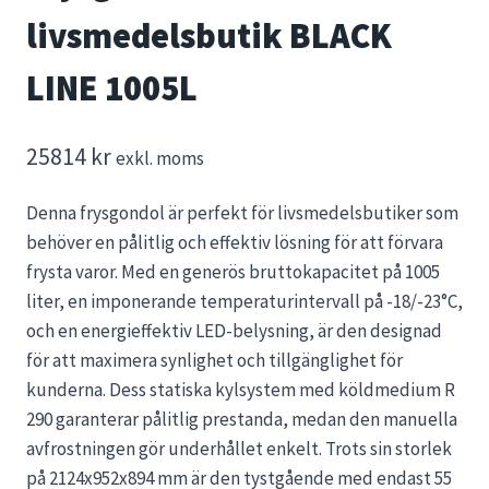
livsmedelsbutik BLACK
LINE 1005L
25814
kr
exkl. moms
Denna frysgondol är perfekt för livsmedelsbutiker som
behöver en pålitlig och effektiv lösning för att förvara
frysta varor. Med en generös bruttokapacitet på 1005
liter, en imponerande temperaturintervall på -18/-23°C,
och en energieffektiv LED-belysning, är den designad
för att maximera synlighet och tillgänglighet för
kunderna. Dess statiska kylsystem med köldmedium R
290 garanterar pålitlig prestanda, medan den manuella
avfrostningen gör underhållet enkelt. Trots sin storlek
på 2124x952x894 mm är den tystgående med endast 55