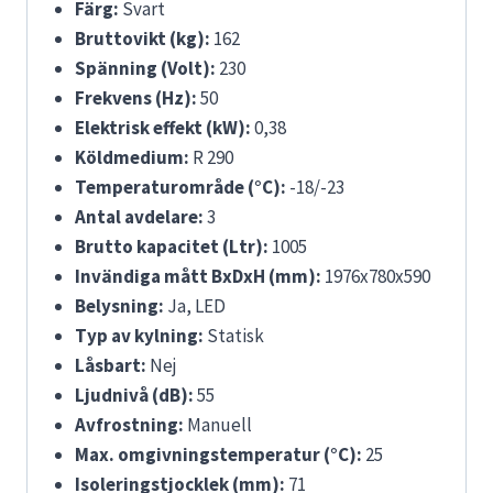
Färg:
Svart
Bruttovikt (kg):
162
Spänning (Volt):
230
Frekvens (Hz):
50
Elektrisk effekt (kW):
0,38
Köldmedium:
R 290
Temperaturområde (°C):
-18/-23
Antal avdelare:
3
Brutto kapacitet (Ltr):
1005
Invändiga mått BxDxH (mm):
1976x780x590
Belysning:
Ja, LED
Typ av kylning:
Statisk
Låsbart:
Nej
Ljudnivå (dB):
55
Avfrostning:
Manuell
Max. omgivningstemperatur (°C):
25
Isoleringstjocklek (mm):
71