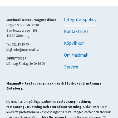
Integritetspolicy
Maximall Restaurangmaskiner
Org Nr: SE556778722001
Gamlestadsvägen 20E
Kontakta oss
415 02 Göteborg
Köpvillkor
Tel: 031-19 19 49
Mejl: info@maximall.se
Om Maximall
ÖPPETTIDER
:
Måndag-Fredag 10:00-16:00
Service
Maximall – Restaurangmaskiner & Storköksutrustning i
Göteborg
Maximall är din pålitliga partner för
restaurangmaskiner,
restaurangutrustning och storköksutrustning
. Sedan 1989 har vi
levererat professionella kökslösningar till restauranger, caféer och storkök
över hela Sverige. Vår
butik i Göteborg
finns på Gamlestadsvägen 20,